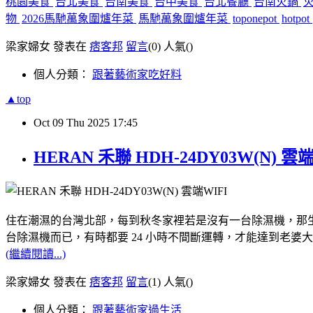
桃園美食
台北美食
台南美食
台中美食
台北餐廳
台南火鍋
物
2026馬馳萬象圍爐年菜
馬馳萬象圍爐年菜
toponepot
hotpot
梁家婦女 發表在
痞客邦
留言
(0)
人氣(
)
個人分類：
跟著藝術家吃好料
▲top
Oct
09
Thu
2025
17:45
HERAN 禾聯 HDH-24DY03W(
住在潮濕的台灣北部，每到秋冬家裡若是沒有一台除濕機，那
台除濕機而已，有時都要 24 小時不間斷運轉，才能達到老婆
(繼續閱讀...)
梁家婦女 發表在
痞客邦
留言
(1)
人氣(
)
個人分類：
跟著藝術家過生活