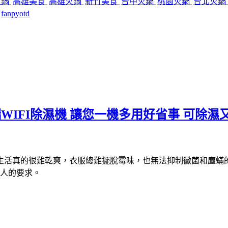
火鍋
高雄美食
高雄火鍋
新竹美食
台中火鍋
桃園火鍋
台北火鍋
fanpyotd
N) 雲端WIFI除濕機 讓您一機多用好省事 可
生活真的很難乾爽，衣服總難擺脫霉味，也無法抑制黴菌和塵蟎
大人的要求。