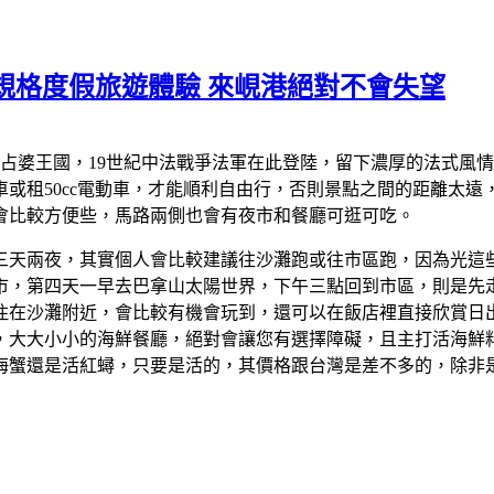
規格度假旅遊體驗 來峴港絕對不會失望
至占婆王國，19世紀中法戰爭法軍在此登陸，留下濃厚的法式風
或租50cc電動車，才能順利自由行，否則景點之間的距離太
會比較方便些，馬路兩側也會有夜市和餐廳可逛可吃。
三天兩夜，其實個人會比較建議往沙灘跑或往市區跑，因為光這些
，第四天一早去巴拿山太陽世界，下午三點回到市區，則是先走路去
住在沙灘附近，會比較有機會玩到，還可以在飯店裡直接欣賞日
，大大小小的海鮮餐廳，絕對會讓您有選擇障礙，且主打活海鮮
海蟹還是活紅蟳，只要是活的，其價格跟台灣是差不多的，除非