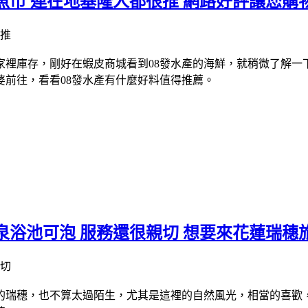
魚市 連在地基隆人都很推 網路好評讓您購
庫存，剛好在蝦皮商城看到08發水產的海鮮，就稍微了解一下，
前往，看看08發水產有什麼好料值得推薦。
泉浴池可泡 服務還很親切 想要來花蓮瑞穗
的瑞穗，也不算太過陌生，尤其是這裡的自然風光，相當的喜歡