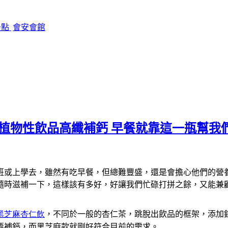
景點
會安會館
 植物性飲品高纖補鈣 早餐就靠這一瓶幫我
班或上學去，雖然有吃早餐，但總難豐盛，還是會擔心他們的營
隨時滋補一下，這樣該有多好，好讓我們忙碌打拼之餘，又能兼
黑芝麻杏仁飲
，不同於一般的杏仁茶，跳脫出飲品的框架，添加
要補鈣，而黑芝麻款就剛好符合目前的需求。