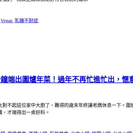
Vegan
乳糖不耐症
10 分鐘端出圍爐年菜！過年不再忙進忙出，
太對不起這位家中大廚了，難得的歲末年終讓老媽休息一下。圍
備，才端得出一桌好料。