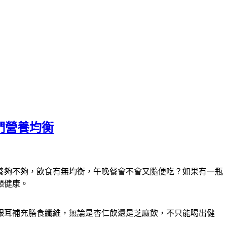
們營養均衡
養夠不夠，飲食有無均衡，午晚餐會不會又隨便吃？如果有一瓶
顧健康。
銀耳補充膳食纖維，無論是杏仁飲還是芝麻飲，不只能喝出健