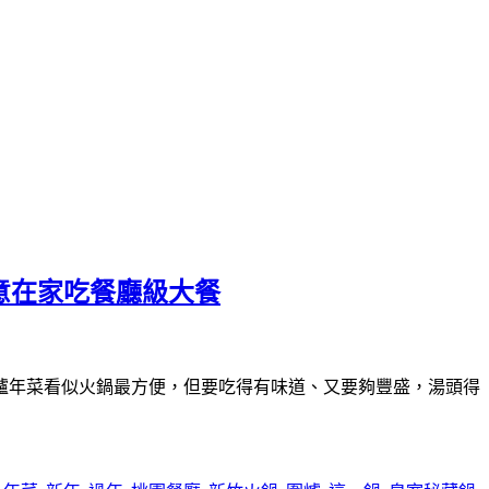
愜意在家吃餐廳級大餐
爐年菜看似火鍋最方便，但要吃得有味道、又要夠豐盛，湯頭得