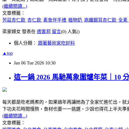
(繼續閱讀...)
文章標籤：
芳茲杏仁飲
杏仁飲
素食伴手禮
植物奶
高纖銀耳杏仁飲
全素
梁家婦女 發表在
痞客邦
留言
(0)
人氣(
)
個人分類：
跟著藝術家吃好料
▲top
Jan
06
Tue
2026
10:30
這一鍋 2026 馬馳萬象圍爐年菜｜
每天都是吃老媽煮的，如果過年再讓她為了全家忙進忙出，就
下功夫花時間慢熬，食材也要一一挑選，少說也得花上半天準
(繼續閱讀...)
文章標籤：