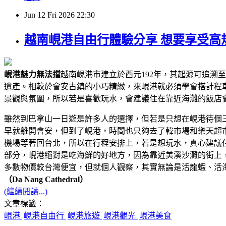
Jun
12
Fri
2026
22:30
越南峴港自由行體驗分享 想要享受高
峴港魅力無法擋
越南峴港市建立於西元192年，其起源可追溯
遺產。相較於會安古鎮的小巧精緻，來峴港就必須學會搭計程車
景觀與氛圍，所以若是喜歡玩水，會建議住在靠近海灘的飯店
雖然到巴拿山一日遊是許多人的選擇，但若是只想在峴港待個
早就離開會安，但到了峴港，時間也只夠去了韓市場和樂天超市
機場等著回台北，所以在行程安排上，若是想玩水，真心建議
部分，峴港絕對是吃海鮮的好地方，因為靠近美溪沙灘的街上
多數物價較台灣便宜，但就個人觀察，其實無論是活龍蝦、活
（Da Nang Cathedral）
(繼續閱讀...)
文章標籤：
峴港
峴港自由行
峴港旅遊
峴港觀光
峴港美食