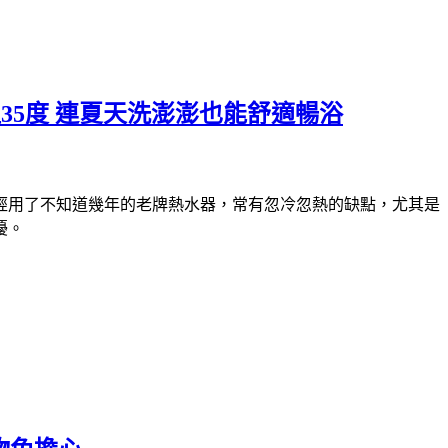
溫35度 連夏天洗澎澎也能舒適暢浴
經用了不知道幾年的老牌熱水器，常有忽冷忽熱的缺點，尤其是
擾。