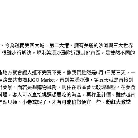
情，今為越南第四大城，第二大港，擁有美麗的沙灘與三大世界
遠，很難步行解決。峴港美溪沙灘附近跟其他市區，是截然不同的
地方就會讓人逛不完買不完。像我們雖然是6月9日第三天，一
共市場和GO Market，再到美溪沙灘，第五天就是直接到
出美景，而若是想購物逛街，則住在市區會比較理想些。在美食
料理，客人可以直接挑選想要吃的海產，再秤重計價。雖然越南
是點貝類、小卷或蝦子，才有可能稍微便宜一些。
粉紅大教堂