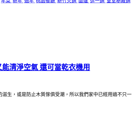
年菜
新年
過年
桃園餐廳
新竹火鍋
圍爐
這一鍋
皇室秘藏鍋
除濕又能清淨空氣 還可當乾衣機用
的滋生，或是防止木質傢俱受潮，所以我們家中已經用過不只一