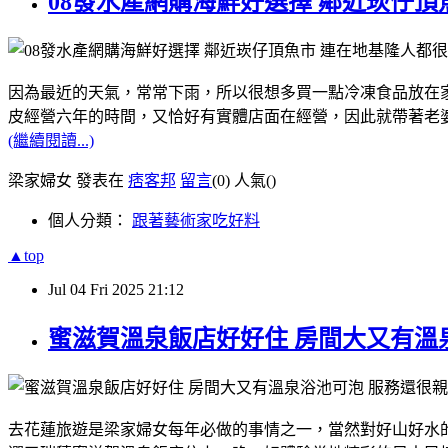
08發水產網購海鮮好選擇 鄰近崁仔頂
因為最近的天氣，常常下雨，所以很想多買一點冷凍食品放在家裡
皮經營六年的時間，又恰好有實體店面在經營，因此就帶著老婆
(繼續閱讀...)
梁家婦女 發表在
痞客邦
留言
(0)
人氣(
)
個人分類：
跟著藝術家吃好料
▲top
Jul
04
Fri
2025
21:12
蜜滋賀溫泉飯店好好住 房間大又有溫
去花蓮旅遊是梁家婦女每年必做的事情之一，當然對好山好水