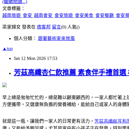
(繼續閱讀...)
文章標籤：
越南旅遊
會安
越南會安
會安旅遊
會安美食
會安餐廳
會安
梁家婦女 發表在
痞客邦
留言
(0)
人氣(
)
個人分類：
跟著藝術家來放風
▲top
Jan
12
Mon
2026
17:53
芳茲高纖杏仁飲推薦 素食伴手禮首選
早上總是匆匆忙忙的，總是難以顧東顧西的，一家人都忙著上
方便攜帶，又健康無負擔的營養補給，能給自己或家人的身體
就是這一瓶，讓我們一家人的日常更有活力，
芳茲高纖銀耳和
康，又能給予飽足感，尤其是家中有小孩子正在發育，特別需