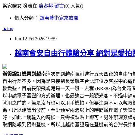
梁家婦女 發表在
痞客邦
留言
(0)
人氣(
)
個人分類：
跟著藝術家來放風
▲top
Jun
12
Fri
2026
19:59
越南會安自由行體驗分享 絕對是愛拍
辦簽證訂機票到越南
這次是到越南峴港進行五天四夜的自由行
自由行差不多。因為是直接到長榮航空台北訂位及客服中心處
較貴些。目前長榮飛峴港是一天一班，去程 (BR383)為台北時間 09:
以申請電子簽證的方式辦理，也最適合一般觀光客。不過申請
就用之前的，若是沒有也可以用手機拍，但要注意不可以戴眼
繳，所以建議出發前，至少預留兩週以上的時間辦理電子簽證
好，如此上網輸入的時候，只需複製貼上即可。另外辦理簽證
取網路報到預辦登機，所以此越南簽證是在登機前的台灣長榮