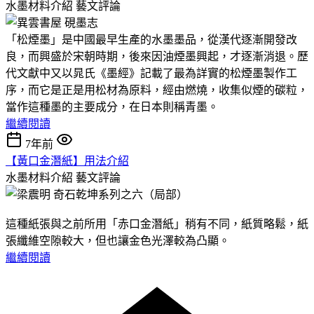
水墨材料介紹
藝文評論
「松煙墨」是中國最早生產的水墨墨品，從漢代逐漸開發改
良，而興盛於宋朝時期，後來因油煙墨興起，才逐漸消退。歷
代文獻中又以晁氏《墨經》記載了最為詳實的松煙墨製作工
序，而它是正是用松材為原料，經由燃燒，收集似煙的碳粒，
當作這種墨的主要成分，在日本則稱青墨。
繼續閱讀
7年前
【黃口金潛紙】用法介紹
水墨材料介紹
藝文評論
這種紙張與之前所用「赤口金潛紙」稍有不同，紙質略鬆，紙
張纖維空隙較大，但也讓金色光澤較為凸顯。
繼續閱讀