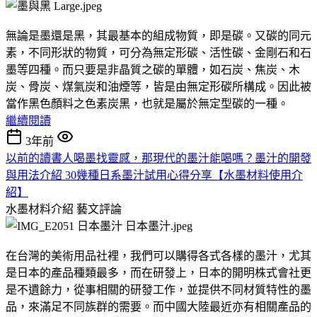
無論是墨還是黑，其最基本的組成物質，即是碳。又碳的同元
素，不同形狀的物質，可分為無定形碳、活性碳、金剛石和石
墨等四種。而只要是非晶質之碳的單體，如石炭、焦炭、木
炭、骨炭、煤氣炭和油煙等，皆是由無定形碳所構成。因此被
當作黑色顏料之色素炭黑，也就是屬於無定型碳的一種。
繼續閱讀
3年前
以前的讀書人喝墨找靈感，那現代的墨汁能喝嗎？墨汁的開發
與用法介紹 30幾種日系墨汁試用心得分享【水墨材料使用介
紹】
水墨材料介紹
藝文評論
在台灣的美術用品社裡，我們可以購得各式各樣的墨汁，尤其
是日本的產品種類最多，而在研發上，日本的開明株式會社更
是不遺餘力，從事相關的研發工作，並提供不同材質特性的墨
品，來滿足不同族群的需要。而中國大陸最近亦有相關產品的